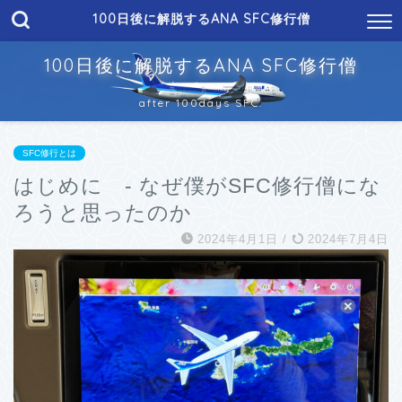
100日後に解脱するANA SFC修行僧
100日後に解脱するANA SFC修行僧
after 100days SFC.
SFC修行とは
はじめに - なぜ僕がSFC修行僧にな
ろうと思ったのか
2024年4月1日
/
2024年7月4日