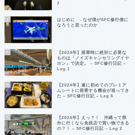
7
4
はじめに - なぜ僕がSFC修行僧に
なろうと思ったのか
5
【2024年】搭乗時に絶対に必要な
ものは「ノイズキャンセリングイヤ
ホン」で決定。 – SFC修行日記 –
Leg 1
6
【2024年】遂に初めてのプレミア
ムシートに搭乗する機会が巡ってき
た – SFC修行日記 – Leg 6
7
【2024年】えっ？！ 沖縄って県
外に行くなら免税店で買い物できる
の？！ – SFC修行日記 – Leg 2