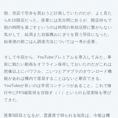
朝、売店で空弁を買おうと計画していたのだが、よく見た
ら6:15開店だった。搭乗には充分間に合うが、開店待ちで
朝の時間を過ごすというのは時間の有効活用に繋がらない
気がして、結局また自販機おにぎりを買う羽目になった。
始発便の朝ごはん調達方法については一考が必要。
そして今回から、YouTubeプレミアムを導入してみた。事
前に観たい動画をオフライン保存しておいたのだがこれは
想像以上にパワフル。こいつとアマプラのダウンロード機
能があれば機内で退屈することはないと断言できる。
YouTubeが良いのは学習コンテンツがあること。これで修
行中にFP3級取得を目指す（！）というのも現実味を帯び
てきた。
搭乗5回目となるが、普通席で得られる知見は、今後は機