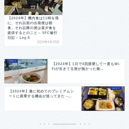
【2024年】機内食は11時を境
に、それ以前の出発便は朝
食、それ以降の便は昼夕食を
提供するとのこと – SFC修行
日記 – Leg 8
2024年4月20日
【2024年】1日で4回搭乗して一度もWi-
Fiが生きてる便が無かった衝...
【2024年】遂に初めてのプレミアムシ
ートに搭乗する機会が巡ってきた –...