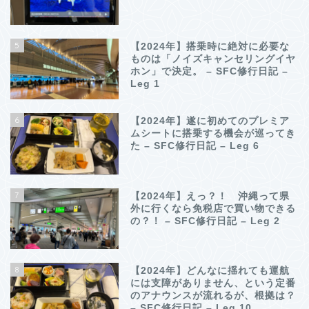
5
【2024年】搭乗時に絶対に必要な
ものは「ノイズキャンセリングイヤ
ホン」で決定。 – SFC修行日記 –
Leg 1
6
【2024年】遂に初めてのプレミア
ムシートに搭乗する機会が巡ってき
た – SFC修行日記 – Leg 6
7
【2024年】えっ？！ 沖縄って県
外に行くなら免税店で買い物できる
の？！ – SFC修行日記 – Leg 2
8
【2024年】どんなに揺れても運航
には支障がありません、という定番
のアナウンスが流れるが、根拠は？
– SFC修行日記 – Leg 10