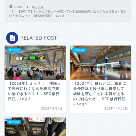
HOME
修行記録
【2024年】3人掛けの真ん中が空いている通路側座席があったら座席変更すると
いうテクニック – SFC修行日記 – Leg 5
RELATED POST
修行記録
修行記録
【2024年】えっ？！ 沖縄っ
【2024年】修行とは、愚直に
て県外に行くなら免税店で買
最長路線を繰り返し搭乗して
い物できるの？！ - SFC修行
経験を積むことに本質がある
日記 - Leg 2
のではないか – SFC修行日記
– Leg 9
2024年4月6日
2024年4月23日
修行記録