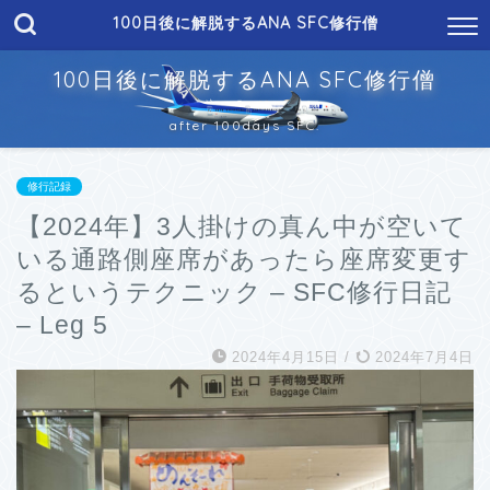
100日後に解脱するANA SFC修行僧
100日後に解脱するANA SFC修行僧
after 100days SFC.
修行記録
【2024年】3人掛けの真ん中が空いて
いる通路側座席があったら座席変更す
るというテクニック – SFC修行日記
– Leg 5
2024年4月15日
/
2024年7月4日